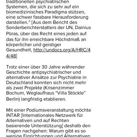
traditionellen psychiatrischen
Systemen, die sich zu sehr auf ein
biomedizinisches Paradigma stützen,
eine schwer fassbare Herausforderung
darstellen.” [Aus dem Bericht des
Sonderberichterstatters der UN, Dainius
Pūras, über das Recht eines jeden auf
das für ihn erreichbare Höchstmaß an
körperlicher und geistiger
Gesundheit,
http://undocs.org/A/HRC/4
4/48
]
Trotz einer über 30 Jahre währender
Geschichte antipsychiatrischer und
alternativer Ansätze zur Psychiatrie in
Deutschland konnten sich nicht mehr
als zwei Projekte (Krisenzimmer
Bochum, Weglaufhaus “Villa Stöckle”
Berlin) langfristig etablieren.
Mit einer Podiumsveranstaltung möchte
INTAR [Internationales Netzwerk für
Alternativen und auf Rechten
basierende Unterstützung] deshalb den
Fragen nachgehen: Warum gibt es so
wenige Einrichtungen und Alternativen