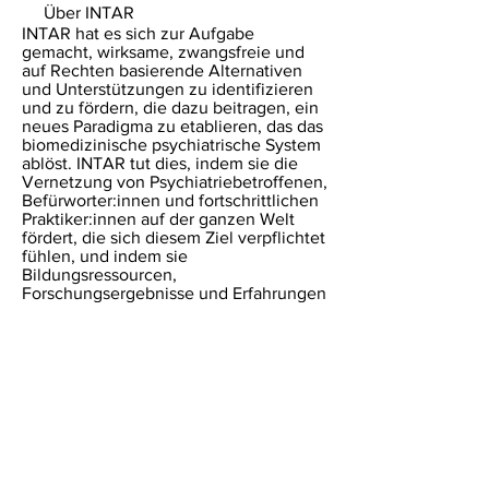
Über INTAR
INTAR hat es sich zur Aufgabe
gemacht, wirksame, zwangsfreie und
auf Rechten basierende Alternativen
und Unterstützungen zu identifizieren
und zu fördern, die dazu beitragen, ein
neues Paradigma zu etablieren, das das
biomedizinische psychiatrische System
ablöst. INTAR tut dies, indem sie die
Vernetzung von Psychiatriebetroffenen,
Befürworter:innen und fortschrittlichen
Praktiker:innen auf der ganzen Welt
fördert, die sich diesem Ziel verpflichtet
fühlen, und indem sie
Bildungsressourcen,
Forschungsergebnisse und Erfahrungen
aus erster Hand mit Menschen und
Organisationen austauscht, die sich in
ähnlicher Weise engagieren.
Entdecken Sie mehr Aktivismus:
ARCHIV